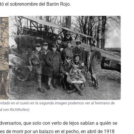
optó el sobrenombre del Barón Rojo.
entado en el suelo en la segunda imagen podemos ver al hermano de
d von Richthofen)
dversarios, que solo con verlo de lejos sabían a quién se
s de morir por un balazo en el pecho, en abril de 1918