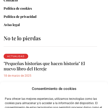
Contacto
Política de cookies
Política de privacidad
Aviso legal
No te lo pierdas
ACTUALIDAD
"Pequeñas historias que hacen historia" El
nuevo libro del Hereje
18 de marzo de 2025
Consentimiento de cookies
REPORTAJES
Armenia, el genocidio olvidado
Para ofrecer las mejores experiencias, utilizamos tecnologías como las
17 de octubre de 2023
cookies para almacenar y/o acceder a la información del dispositivo. El
consentimiento de estas tecnologías nos permitirá procesar datos como el