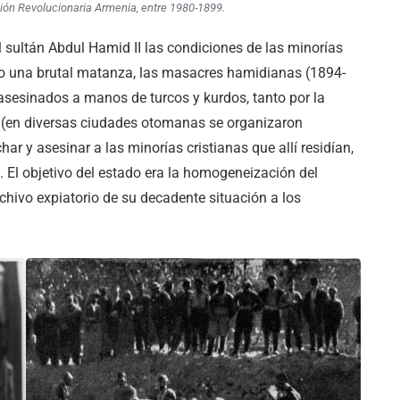
ón Revolucionaria Armenia, entre 1980-1899.
el sultán Abdul Hamid II las condiciones de las minorías
so una brutal matanza, las masacres hamidianas (1894-
sesinados a manos de turcos y kurdos, tanto por la
r (en diversas ciudades otomanas se organizaron
ar y asesinar a las minorías cristianas que allí residían,
. El objetivo del estado era la homogeneización del
 chivo expiatorio de su decadente situación a los