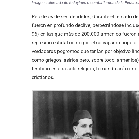
Imagen coloreada de fedayines o combatientes de la Federaci
Pero lejos de ser atendidos, durante el reinado d
fueron en profundo declive, perpetrándose inclu
96) en las que más de 200.000 armenios fueron a
represión estatal como por el salvajismo popula
verdaderos pogromos que tenían por objetivo linch
como griegos, asirios pero, sobre todo, armenios)
territorio en una sola religión, tomando así como
cristianos.