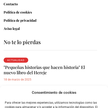
Contacto
Política de cookies
Política de privacidad
Aviso legal
No te lo pierdas
ACTUALIDAD
"Pequeñas historias que hacen historia" El
nuevo libro del Hereje
18 de marzo de 2025
Consentimiento de cookies
REPORTAJES
Armenia, el genocidio olvidado
Para ofrecer las mejores experiencias, utilizamos tecnologías como las
17 de octubre de 2023
cookies para almacenar y/o acceder a la información del dispositivo. El