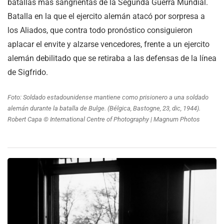
batallas más sangrientas de la Segunda Guerra Mundial.
Batalla en la que el ejercito alemán atacó por sorpresa a
los Aliados, que contra todo pronóstico consiguieron
aplacar el envite y alzarse vencedores, frente a un ejercito
alemán debilitado que se retiraba a las defensas de la línea
de Sigfrido.
Foto: Soldado estadounidense mantiene como prisionero a una soldado
alemán durante la batalla de Bulge. (Bélgica, Bastogne, 23, dic, 1944).
Robert Capa © International Centre of Photography | Magnum Photos