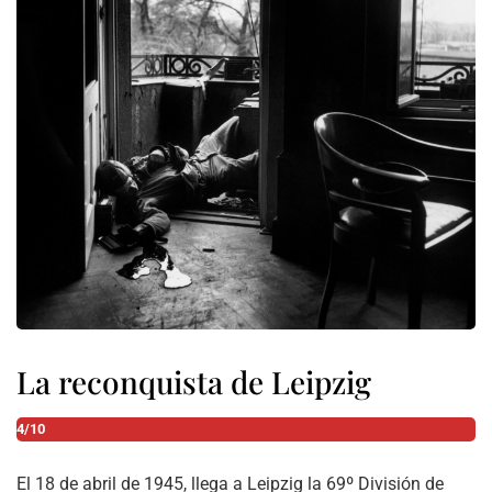
La reconquista de Leipzig
4/10
El 18 de abril de 1945, llega a Leipzig la 69º División de