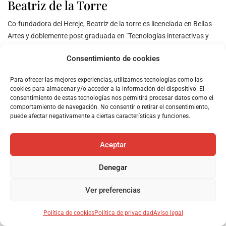
Beatriz de la Torre
Co-fundadora del Hereje, Beatriz de la torre es licenciada en Bellas
Artes y doblemente post graduada en "Tecnologías interactivas y
fabricación digital" y "Administración y gestión de empresas".
Consentimiento de cookies
Para ofrecer las mejores experiencias, utilizamos tecnologías como las
cookies para almacenar y/o acceder a la información del dispositivo. El
consentimiento de estas tecnologías nos permitirá procesar datos como el
comportamiento de navegación. No consentir o retirar el consentimiento,
Artículo previo
puede afectar negativamente a ciertas características y funciones.
11 de febrero de 2022
Aceptar
Los 10.000 Inmortales del Imperio Persa
Denegar
Siguiente artículo
Ver preferencias
22 de febrero de 2022
El descubrimiento del Endeavour, el primer
Política de cookies
Política de privacidad
Aviso legal
navío del Capitan Cook